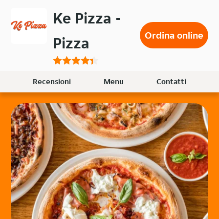
Passa
Ke Pizza -
al
contenuto
Ordina online
Pizza
principale
Recensioni
Menu
Contatti